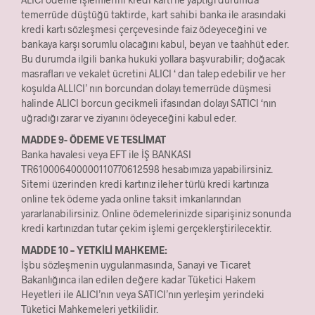
temerrüde düştüğü taktirde, kart sahibi banka ile arasındaki
kredi kartı sözleşmesi çerçevesinde faiz ödeyeceğini ve
bankaya karşı sorumlu olacağını kabul, beyan ve taahhüt eder.
Bu durumda ilgili banka hukuki yollara başvurabilir; doğacak
masrafları ve vekalet ücretini ALICI ‘ dan talep edebilir ve her
koşulda ALLICI’ nın borcundan dolayı temerrüde düşmesi
halinde ALICI borcun gecikmeli ifasından dolayı SATICI ‘nın
uğradığı zarar ve ziyanını ödeyeceğini kabul eder.
MADDE 9- ÖDEME VE TESLİMAT
Banka havalesi veya EFT ile İŞ BANKASI
TR610006400000110770612598 hesabımıza yapabilirsiniz.
Sitemi üzerinden kredi kartınız ileher türlü kredi kartınıza
online tek ödeme yada online taksit imkanlarından
yararlanabilirsiniz. Online ödemelerinizde siparişiniz sonunda
kredi kartınızdan tutar çekim işlemi gerçeklerştirilecektir.
MADDE 10 – YETKİLİ MAHKEME:
İşbu sözleşmenin uygulanmasında, Sanayi ve Ticaret
Bakanlığınca ilan edilen değere kadar Tüketici Hakem
Heyetleri ile ALICI’nın veya SATICI’nın yerleşim yerindeki
Tüketici Mahkemeleri yetkilidir.