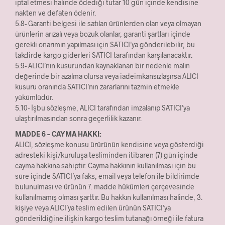
iptal etmesi halinde ödediği tutar 10 gün içinde kendisine
nakten ve defaten ödenir.
5.8- Garanti belgesi ile satılan ürünlerden olan veya olmayan
ürünlerin arızalı veya bozuk olanlar, garanti şartları içinde
gerekli onarımın yapılması için SATICI’ya gönderilebilir, bu
takdirde kargo giderleri SATICI tarafından karşılanacaktır.
5.9- ALICI’nın kusurundan kaynaklanan bir nedenle malın
değerinde bir azalma olursa veya iadeimkansızlaşırsa ALICI
kusuru oranında SATICI’nın zararlarını tazmin etmekle
yükümlüdür.
5.10- İşbu sözleşme, ALICI tarafından imzalanıp SATICI’ya
ulaştırılmasından sonra geçerlilik kazanır.
MADDE 6 – CAYMA HAKKI:
ALICI, sözleşme konusu ürürünün kendisine veya gösterdiği
adresteki kişi/kuruluşa tesliminden itibaren (7) gün içinde
cayma hakkına sahiptir. Cayma hakkının kullanılması için bu
süre içinde SATICI’ya faks, email veya telefon ile bildirimde
bulunulması ve ürünün 7. madde hükümleri çerçevesinde
kullanılmamış olması şarttır. Bu hakkın kullanılması halinde, 3.
kişiye veya ALICI’ya teslim edilen ürünün SATICI’ya
gönderildiğine ilişkin kargo teslim tutanağı örneği ile fatura