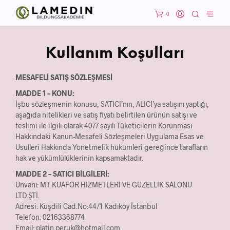
0
Kullanım Koşulları
MESAFELİ SATIŞ SÖZLEŞMESİ
MADDE 1 – KONU:
İşbu sözleşmenin konusu, SATICI’nın, ALICI’ya satışını yaptığı,
aşağıda nitelikleri ve satış fiyatı belirtilen ürünün satışı ve
teslimi ile ilgili olarak 4077 sayılı Tüketicilerin Korunması
Hakkındaki Kanun-Mesafeli Sözleşmeleri Uygulama Esas ve
Usulleri Hakkında Yönetmelik hükümleri gereğince tarafların
hak ve yükümlülüklerinin kapsamaktadır.
MADDE 2 – SATICI BİLGİLERİ:
Ünvanı: MT KUAFÖR HİZMETLERİ VE GÜZELLİK SALONU
LTD.ŞTİ.
Adresi: Kuşdili Cad.No:44/1 Kadıköy İstanbul
Telefon: 02163368774
Email: platin.peruk@hotmail.com