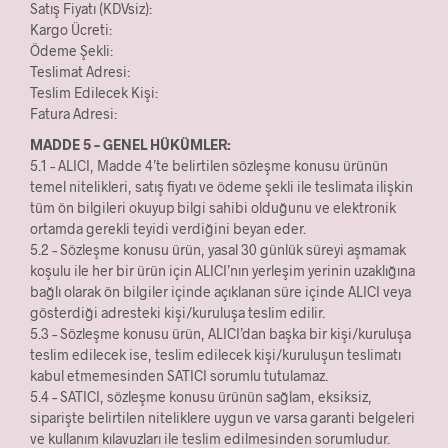
Satış Fiyatı (KDVsiz):
Kargo Ücreti:
Ödeme Şekli:
Teslimat Adresi:
Teslim Edilecek Kişi:
Fatura Adresi:
MADDE 5 – GENEL HÜKÜMLER:
5.1 – ALICI, Madde 4’te belirtilen sözleşme konusu ürünün
temel nitelikleri, satış fiyatı ve ödeme şekli ile teslimata ilişkin
tüm ön bilgileri okuyup bilgi sahibi olduğunu ve elektronik
ortamda gerekli teyidi verdiğini beyan eder.
5.2 – Sözleşme konusu ürün, yasal 30 günlük süreyi aşmamak
koşulu ile her bir ürün için ALICI’nın yerleşim yerinin uzaklığına
bağlı olarak ön bilgiler içinde açıklanan süre içinde ALICI veya
gösterdiği adresteki kişi/kuruluşa teslim edilir.
5.3 – Sözleşme konusu ürün, ALICI’dan başka bir kişi/kuruluşa
teslim edilecek ise, teslim edilecek kişi/kuruluşun teslimatı
kabul etmemesinden SATICI sorumlu tutulamaz.
5.4 – SATICI, sözleşme konusu ürünün sağlam, eksiksiz,
siparişte belirtilen niteliklere uygun ve varsa garanti belgeleri
ve kullanım kılavuzları ile teslim edilmesinden sorumludur.