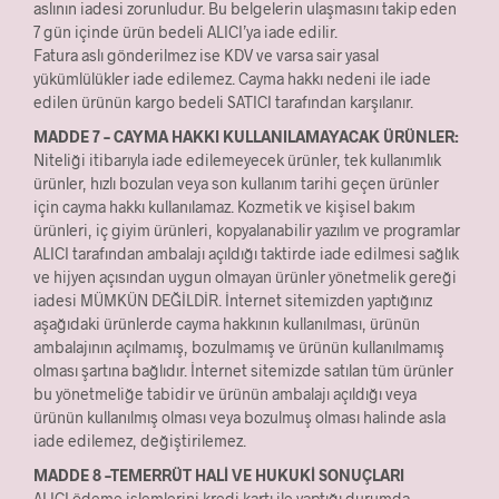
aslının iadesi zorunludur. Bu belgelerin ulaşmasını takip eden
7 gün içinde ürün bedeli ALICI’ya iade edilir.
Fatura aslı gönderilmez ise KDV ve varsa sair yasal
yükümlülükler iade edilemez. Cayma hakkı nedeni ile iade
edilen ürünün kargo bedeli SATICI tarafından karşılanır.
MADDE 7 – CAYMA HAKKI KULLANILAMAYACAK ÜRÜNLER:
Niteliği itibarıyla iade edilemeyecek ürünler, tek kullanımlık
ürünler, hızlı bozulan veya son kullanım tarihi geçen ürünler
için cayma hakkı kullanılamaz. Kozmetik ve kişisel bakım
ürünleri, iç giyim ürünleri, kopyalanabilir yazılım ve programlar
ALICI tarafından ambalajı açıldığı taktirde iade edilmesi sağlık
ve hijyen açısından uygun olmayan ürünler yönetmelik gereği
iadesi MÜMKÜN DEĞİLDİR. İnternet sitemizden yaptığınız
aşağıdaki ürünlerde cayma hakkının kullanılması, ürünün
ambalajının açılmamış, bozulmamış ve ürünün kullanılmamış
olması şartına bağlıdır. İnternet sitemizde satılan tüm ürünler
bu yönetmeliğe tabidir ve ürünün ambalajı açıldığı veya
ürünün kullanılmış olması veya bozulmuş olması halinde asla
iade edilemez, değiştirilemez.
MADDE 8 –TEMERRÜT HALİ VE HUKUKİ SONUÇLARI
ALICI ödeme işlemlerini kredi kartı ile yaptığı durumda