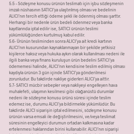
5.5 – Sözleşme konusu ürünün teslimatı için işbu sözleşmenin
imzalı nüshasının SATICI’ya ulaştırılmış olması ve bedelinin
ALICI’nın tercih ettiği ödeme şekli ile ödenmiş olması şarttır.
Herhangi bir nedenle ürün bedeli ödenmez veya banka
kayıtlarında iptal edilir ise, SATICI ürünün teslimi
yükümlülüğünden kurtulmuş kabul edilir.
5.6- Ürünün tesliminden sonra ALICI’ya ait kredi kartının
ALICI’nın kusurundan kaynaklanmayan bir şekilde yetkisiz
kişilerce haksız veya hukuka aykırı olarak kullanılması nedeni ile
ilgili banka veya finans kuruluşun ürün bedelini SATICI’ya
ödememesi halinde, ALICI’nın kendisine teslim edilmiş olması
kaydıyla ürünün 3 gün içinde SATICI’ya gönderilmesi
zorunludur. Bu takdirde nakliye giderleri ALICI’ya aittir.
5.7- SATICI mücbir sebepler veya nakliyeyi engelleyen hava
muhalefeti, ulaşımın kesilmesi gibi olağanüstü durumlar
nedeni ile sözleşme konusu ürünü süresi içinde teslim
edemez ise, durumu ALICI’ya bildirmekle yükümlüdür. Bu
takdirde ALICI siparişin iptal edilmesini, sözleşme konusu
ürünün varsa emsali ile değiştirilmesini, ve/veya teslimat
süresinin engelleyici durumun ortadan kalkmasına kadar
ertelenmesi haklarından birini kullanabilir. ALICI’nın siparişi