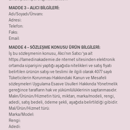
MADDE 3 – ALICI BİLGİLERİ:
Adı/Soyadı/Ünvanı:
Adresi:
Telefon:
Faks:
Email:
MADDE 4 – SÖZLEŞME KONUSU ÜRÜN BİLGİLERİ:
İş bu sözleşmenin konusu, Alıcı’nın Satıcı ‘ya ait
https://lamedinakademie.de nternet sitesinden elektronik
ortamda siparişini yaptığı aşağıda nitelikleri ve satış fiyatı
belirtilen ürünün satışı ve teslimi ile ilgili olarak 4077 sayılı
Tüketicilerin Korunması Hakkındaki Kanun ve Mesafeli
sözleşmeleri Uygulama Esasve Usulleri Hakkında Yönetmelik
gereğince tarafların hak ve yükümlülüklerinin saptanmasıdır.
Malın/Ürünün/Hizmetin türü, miktarı, marka/modeli, rengi,
adedi, satış bedeli, ödeme şekli, aşağıda belirtildiği gibidir.
Mal/Ürün/Hizmet türü:
Marka/Model:
Rengi:
Adedi: