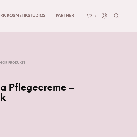
0
RK KOSMETIKSTUDIOS
PARTNER
OLOR PRODUKTE
ia Pflegecreme –
ck