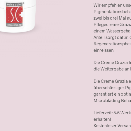
Wir empfehlen uns
Pigmentationsbeha
zwei bis drei Mal a
Pflegecreme Grazia
einem Wassergehalt
Anteil sorgt dafür
Regenerationsphas
einreissen.
Die Creme Grazia 5
die Weitergabe an
Die Creme Grazia e
überschüssiger Pi
garantiert ein opt
Microblading Beha
Lieferzeit: 5-6 Wer
erhalten)
Kostenloser Versan