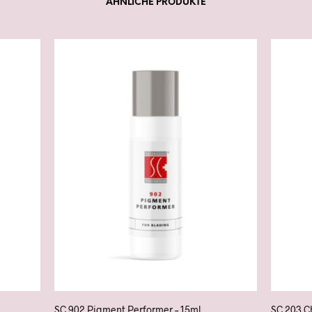
ÄHNLICHE PRODUKTE
SC 902 Pigment Performer – 15ml
SC 203 C