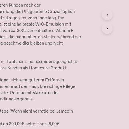
eren Kunden nach der
ndlung die Pflegecreme Grazia täglich
ufzutragen, ca. zehn Tage lang. Die
 ist eine halbfeste W/O-Emulsion mit
 von ca. 30%. Der enthaltene Vitamin E-
, dass die pigmentierten Stellen während der
e geschmeidig bleiben und nicht
 ml Töpfchen sind besonders geeignet für
 Ihre Kunden als Homecare Produkt.
ignet sich sehr gut zum Entfernen
gmente auf der Haut. Die richtige Pflege
imales Permanent Make up oder
ndlungsergebnis!
ktage (Wenn nicht vorrätig bei Lamedin
d ab 300,00€ netto; sonst 8,00€