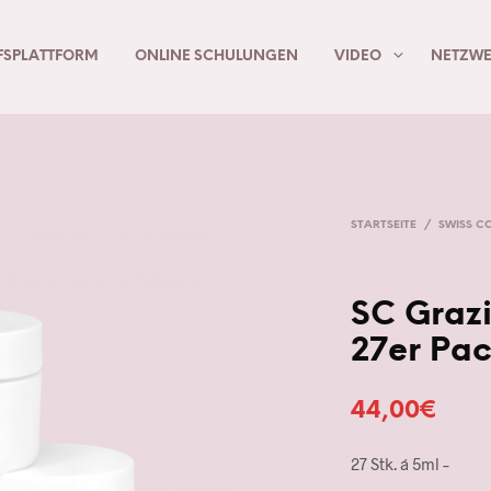
FSPLATTFORM
ONLINE SCHULUNGEN
VIDEO
NETZWE
STARTSEITE
/
SWISS C
SC Graz
27er Pa
44,00
€
27 Stk. á 5ml –